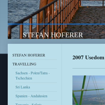
STEFAN HOFERER TRA
STEFAN HOFERER
2007 Usedom 
TRAVELLING
Sachsen - Polen/Tatra -
Tschechien
Sri Lanka
Spanien - Andalusien
Tansania - Safaris