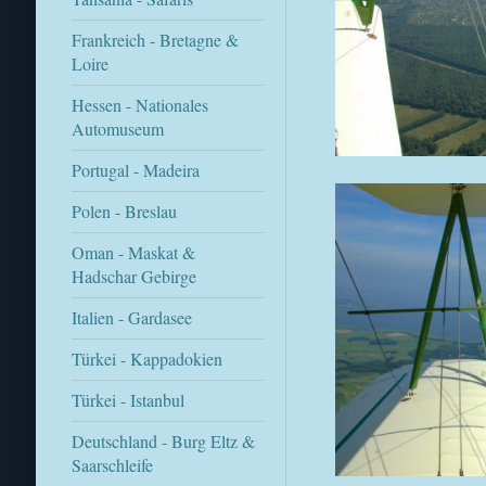
Frankreich - Bretagne &
Loire
Hessen - Nationales
Automuseum
Portugal - Madeira
Polen - Breslau
Oman - Maskat &
Hadschar Gebirge
Italien - Gardasee
Türkei - Kappadokien
Türkei - Istanbul
Deutschland - Burg Eltz &
Saarschleife