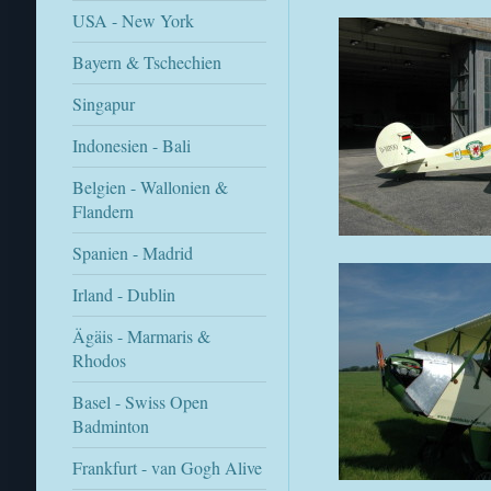
USA - New York
Bayern & Tschechien
Singapur
Indonesien - Bali
Belgien - Wallonien &
Flandern
Spanien - Madrid
Irland - Dublin
Ägäis - Marmaris &
Rhodos
Basel - Swiss Open
Badminton
Frankfurt - van Gogh Alive