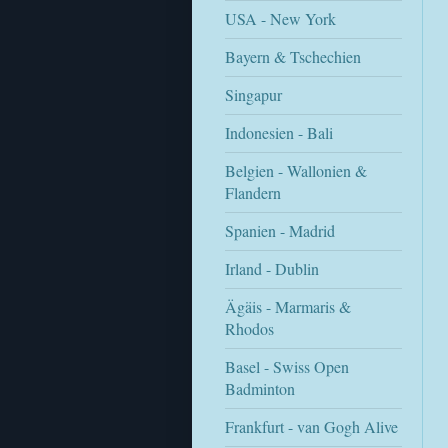
USA - New York
Bayern & Tschechien
Singapur
Indonesien - Bali
Belgien - Wallonien &
Flandern
Spanien - Madrid
Irland - Dublin
Ägäis - Marmaris &
Rhodos
Basel - Swiss Open
Badminton
Frankfurt - van Gogh Alive