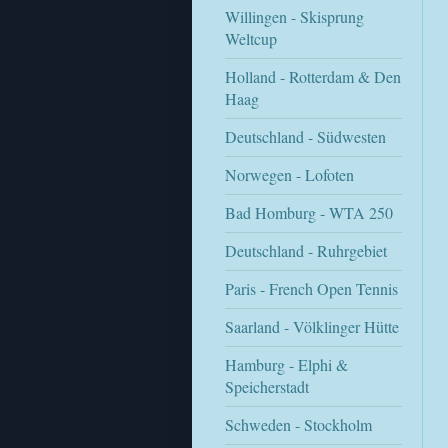
Willingen - Skisprung
Weltcup
Holland - Rotterdam & Den
Haag
Deutschland - Südwesten
Norwegen - Lofoten
Bad Homburg - WTA 250
Deutschland - Ruhrgebiet
Paris - French Open Tennis
Saarland - Völklinger Hütte
Hamburg - Elphi &
Speicherstadt
Schweden - Stockholm