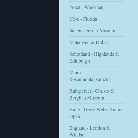
Polen - Warschau
USA - Florida
Italien - Ferrari Museum
Malediven & Dubai
Schottland - Highlands &
Edinburgh
Mainz -
Rosenmontagsumzug
Ruhrgebiet - Christo &
Bergbau Museum
Halle - Gerry Weber Tennis
Open
England - London &
Windsor