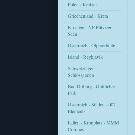
Polen - Krakau
Griechenland - Kreta
Kroatien - NP Plitvicer
Seen
Österreich - Olpererhütte
Island - Reykjavik
Schwetzingen -
Schlossgarten
Bad Driburg - Gräflicher
Park
Österreich - Sölden - 007
Elements
Italien - Kronplatz - MMM
Corones