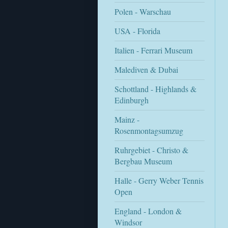
Polen - Warschau
USA - Florida
Italien - Ferrari Museum
Malediven & Dubai
Schottland - Highlands &
Edinburgh
Mainz -
Rosenmontagsumzug
Ruhrgebiet - Christo &
Bergbau Museum
Halle - Gerry Weber Tennis
Open
England - London &
Windsor