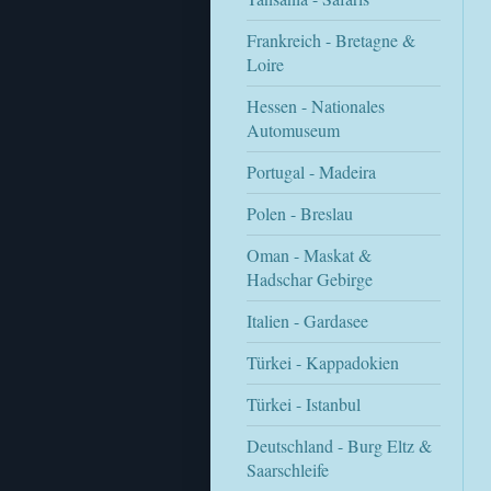
Frankreich - Bretagne &
Loire
Hessen - Nationales
Automuseum
Portugal - Madeira
Polen - Breslau
Oman - Maskat &
Hadschar Gebirge
Italien - Gardasee
Türkei - Kappadokien
Türkei - Istanbul
Deutschland - Burg Eltz &
Saarschleife