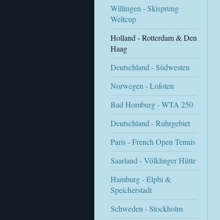
Willingen - Skisprung
Weltcup
Holland - Rotterdam & Den
Haag
Deutschland - Südwesten
Norwegen - Lofoten
Bad Homburg - WTA 250
Deutschland - Ruhrgebiet
Paris - French Open Tennis
Saarland - Völklinger Hütte
Hamburg - Elphi &
Speicherstadt
Schweden - Stockholm