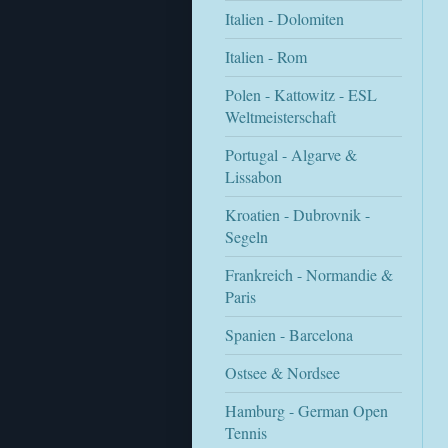
Italien - Dolomiten
Italien - Rom
Polen - Kattowitz - ESL
Weltmeisterschaft
Portugal - Algarve &
Lissabon
Kroatien - Dubrovnik -
Segeln
Frankreich - Normandie &
Paris
Spanien - Barcelona
Ostsee & Nordsee
Hamburg - German Open
Tennis