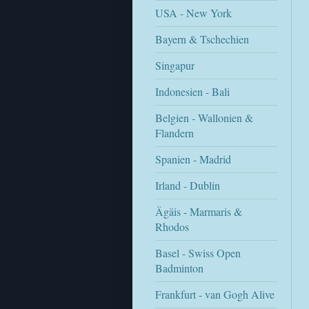
USA - New York
Bayern & Tschechien
Singapur
Indonesien - Bali
Belgien - Wallonien &
Flandern
Spanien - Madrid
Irland - Dublin
Ägäis - Marmaris &
Rhodos
Basel - Swiss Open
Badminton
Frankfurt - van Gogh Alive