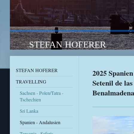
STEFAN HOFERER TRA
STEFAN HOFERER
2025 Spanien 
Setenil de la
TRAVELLING
Benalmadena 
Sachsen - Polen/Tatra -
Tschechien
Sri Lanka
Spanien - Andalusien
Tansania - Safaris