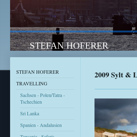
STEFAN HOFERER TRA
STEFAN HOFERER
2009 Sylt & 
TRAVELLING
Sachsen - Polen/Tatra -
Tschechien
Sri Lanka
Spanien - Andalusien
Tansania - Safaris