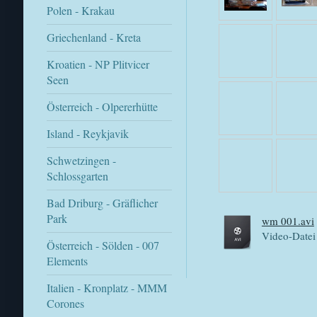
Polen - Krakau
Griechenland - Kreta
Kroatien - NP Plitvicer
Seen
Österreich - Olpererhütte
Island - Reykjavik
Schwetzingen -
Schlossgarten
Bad Driburg - Gräflicher
Park
wm 001.avi
Video-Datei
Österreich - Sölden - 007
Elements
Italien - Kronplatz - MMM
Corones