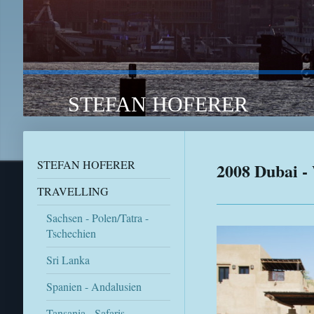
STEFAN HOFERER TRA
STEFAN HOFERER
2008 Dubai -
TRAVELLING
Sachsen - Polen/Tatra -
Tschechien
Sri Lanka
Spanien - Andalusien
Tansania - Safaris