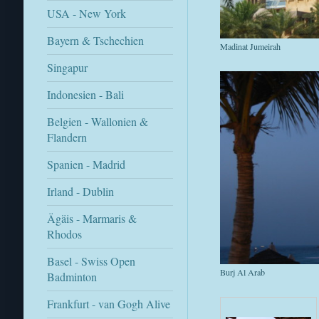
USA - New York
Bayern & Tschechien
Madinat Jumeirah
Singapur
Indonesien - Bali
Belgien - Wallonien &
Flandern
Spanien - Madrid
Irland - Dublin
Ägäis - Marmaris &
Rhodos
Basel - Swiss Open
Burj Al Arab
Badminton
Frankfurt - van Gogh Alive